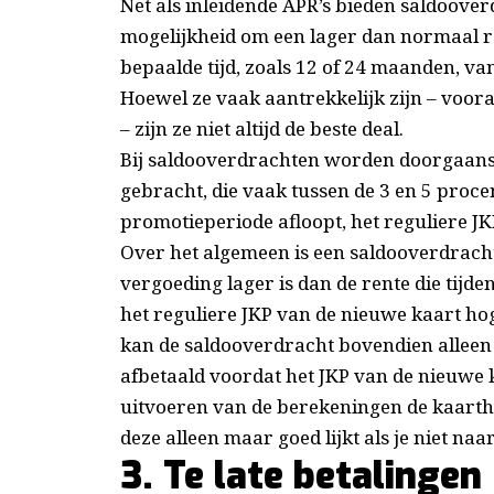
Net als inleidende APR’s bieden saldoov
mogelijkheid om een ​​lager dan normaal re
bepaalde tijd, zoals 12 of 24 maanden, 
Hoewel ze vaak aantrekkelijk zijn – voora
– zijn ze niet altijd de beste deal.
Bij saldooverdrachten worden doorgaans 
gebracht, die vaak tussen de 3 en 5 procen
promotieperiode afloopt, het reguliere JK
Over het algemeen is een saldooverdracht
vergoeding lager is dan de rente die tijd
het reguliere JKP van de nieuwe kaart hog
kan de saldooverdracht bovendien alleen 
afbetaald voordat het JKP van de nieuwe ka
uitvoeren van de berekeningen de kaarthou
deze alleen maar goed lijkt als je niet naar 
3. Te late betalingen