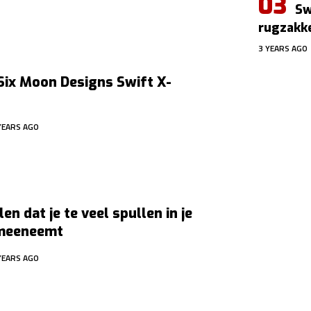
Sw
rugzakk
3 YEARS AGO
Six Moon Designs Swift X-
YEARS AGO
en dat je te veel spullen in je
meeneemt
YEARS AGO