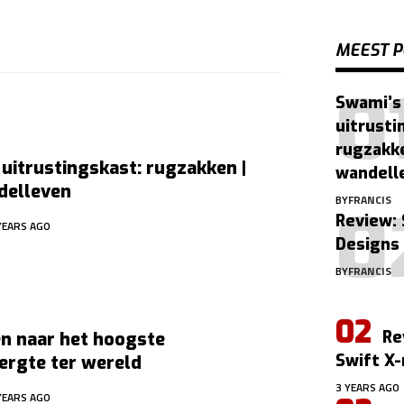
MEEST P
Swami’s
uitrusti
rugzakke
uitrustingskast: rugzakken |
wandell
delleven
BY
FRANCIS
Review:
YEARS AGO
Designs
BY
FRANCIS
Re
n naar het hoogste
Swift X
ergte ter wereld
3 YEARS AGO
YEARS AGO