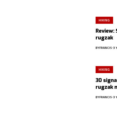
HIKING
Review: 
rugzak
BY
FRANCIS
3 
HIKING
30 signal
rugzak 
BY
FRANCIS
3 