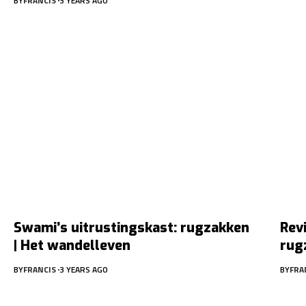
BY
FRANCIS
3 YEARS AGO
Swami’s uitrustingskast: rugzakken
Rev
| Het wandelleven
rug
BY
FRANCIS
3 YEARS AGO
BY
FRA