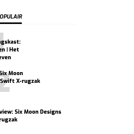
OPULAIR
ngskast:
n | Het
even
 Six Moon
 Swift X-rugzak
view: Six Moon Designs
-rugzak