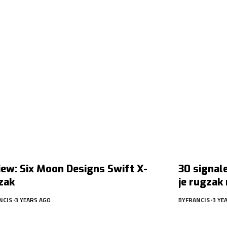
iew: Six Moon Designs Swift X-
30 signale
zak
je rugza
NCIS
3 YEARS AGO
BY
FRANCIS
3 YE