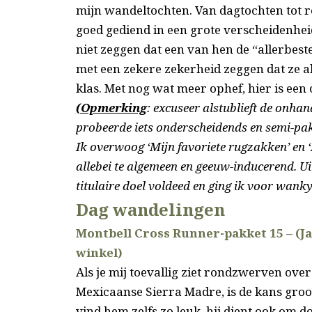
mijn wandeltochten. Van dagtochten tot 
goed gediend in een grote verscheidenhe
niet zeggen dat een van hen de
“allerbeste
met een zekere zekerheid zeggen dat ze a
klas. Met nog wat meer ophef, hier is ee
(Opmerking
: excuseer alstublieft de onhan
probeerde iets onderscheidends en semi-pak
Ik overwoog ‘Mijn favoriete rugzakken’ en 
allebei te algemeen en geeuw-inducerend. Uit
titulaire doel voldeed en ging ik voor wanky
Dag wandelingen
Montbell Cross Runner-pakket 15 –
(J
winkel)
Als je mij toevallig ziet rondzwerven ov
Mexicaanse Sierra Madre, is de kans groot
vind hem zelfs zo leuk, hij dient ook om 