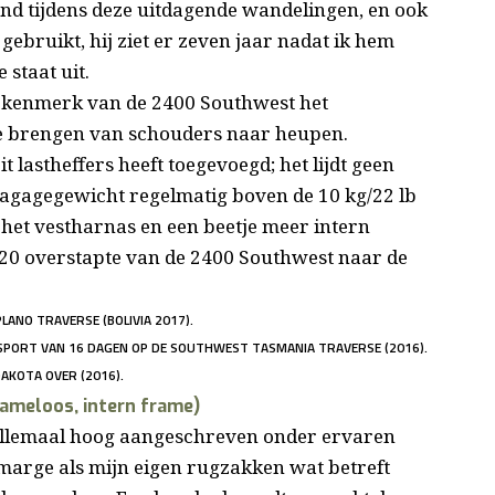
end tijdens deze uitdagende wandelingen, en ook
 gebruikt, hij ziet er zeven jaar nadat ik hem
 staat uit.
e kenmerk van de 2400 Southwest het
e brengen van schouders naar heupen.
 lastheffers heeft toegevoegd; het lijdt geen
 bagagegewicht regelmatig boven de 10 kg/22 lb
t het vestharnas en een beetje meer intern
020 overstapte van de 2400 Southwest naar de
LANO TRAVERSE (BOLIVIA 2017).
PORT VAN 16 DAGEN OP DE SOUTHWEST TASMANIA TRAVERSE (2016).
AKOTA OVER (2016).
rameloos, intern frame)
​allemaal hoog aangeschreven onder ervaren
marge als mijn eigen rugzakken wat betreft