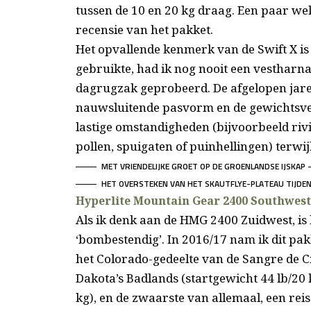
tussen de 10 en 20 kg draag. Een paar wek
recensie van het pakket.
Het opvallende kenmerk van de Swift X is
gebruikte, had ik nog nooit een vestharna
dagrugzak geprobeerd. De afgelopen jare
nauwsluitende pasvorm en de gewichtsverd
lastige omstandigheden (bijvoorbeeld ri
pollen, spuigaten of puinhellingen) terwij
MET VRIENDELIJKE GROET OP DE GROENLANDSE IJSKAP –
HET OVERSTEKEN VAN HET SKAUTFLYE-PLATEAU TIJDE
Hyperlite Mountain Gear 2400 Southwest
Als ik denk aan de HMG 2400 Zuidwest, is 
‘bombestendig’. In 2016/17 nam ik dit pa
het Colorado-gedeelte van de Sangre de Cr
Dakota’s Badlands (startgewicht 44 lb/20 k
kg), en de zwaarste van allemaal, een rei