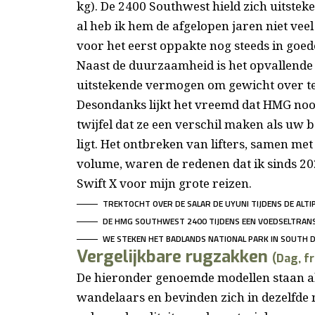
kg). De 2400 Southwest hield zich uitstek
al heb ik hem de afgelopen jaren niet veel
voor het eerst oppakte nog steeds in goede
Naast de duurzaamheid is het opvallend
uitstekende vermogen om gewicht over t
Desondanks lijkt het vreemd dat HMG nooit
twijfel dat ze een verschil maken als uw
ligt. Het ontbreken van lifters, samen me
volume, waren de redenen dat ik sinds 2
Swift X voor mijn grote reizen.
TREKTOCHT OVER DE SALAR DE UYUNI TIJDENS DE ALTIP
DE HMG SOUTHWEST 2400 TIJDENS EEN VOEDSELTRANS
WE STEKEN HET BADLANDS NATIONAL PARK IN SOUTH D
Vergelijkbare rugzakken
(Dag, f
De hieronder genoemde modellen staan ​
wandelaars en bevinden zich in dezelfde 