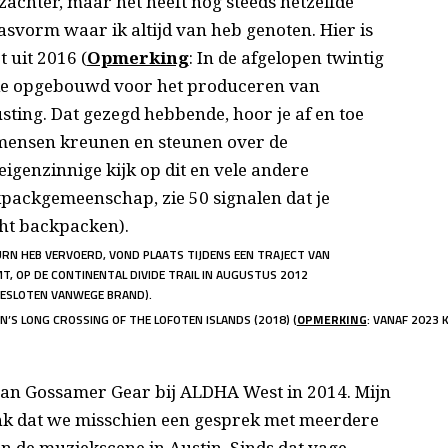
achter, maar het heeft nog steeds hetzelfde
asvorm waar ik altijd van heb genoten. Hier is
 uit 2016 (
Opmerking
: In de afgelopen twintig
tie opgebouwd voor het produceren van
sting. Dat gezegd hebbende, hoor je af en toe
 mensen kreunen en steunen over de
eigenzinnige kijk op dit en vele andere
packgemeenschap, zie 50 signalen dat je
cht backpacken).
BURN HEB VERVOERD, VOND PLAATS TIJDENS EEN TRAJECT VAN
T, OP DE CONTINENTAL DIVIDE TRAIL IN AUGUSTUS 2012
GESLOTEN VANWEGE BRAND).
’S LONG CROSSING OF THE LOFOTEN ISLANDS (2018) (
OPMERKING
: VANAF 2023
​​van Gossamer Gear bij ALDHA West in 2014. Mijn
enk dat we misschien een gesprek met meerdere
n de muziekscene in Austin. Sinds dat vage