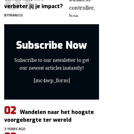
verbeter jij je impact?
BY
FRANCIS
Subscribe Now
Subscribe to our newsletter to get
our newest articles instantly!
[mc4wp_form]
Wandelen naar het hoogste
voorgebergte ter wereld
3 YEARS AGO