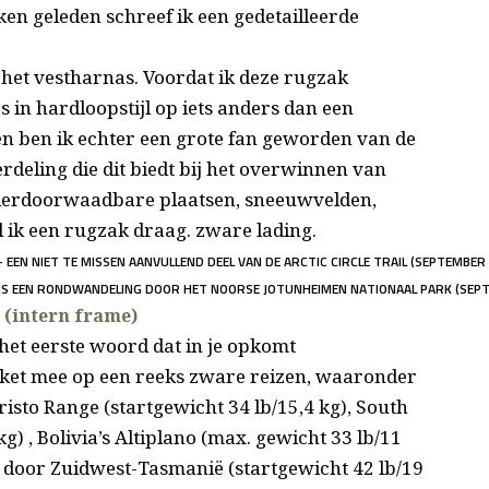
en geleden schreef ik een gedetailleerde
 het vestharnas. Voordat ik deze rugzak
s in hardloopstijl op iets anders dan een
n ben ik echter een grote fan geworden van de
eling die dit biedt bij het overwinnen van
vierdoorwaadbare plaatsen, sneeuwvelden,
l ik een rugzak draag. zware lading.
 EEN NIET TE MISSEN AANVULLEND DEEL VAN DE ARCTIC CIRCLE TRAIL (SEPTEMBER
NS EEN RONDWANDELING DOOR HET NOORSE JOTUNHEIMEN NATIONAAL PARK (SEPT
 (intern frame)
het eerste woord dat in je opkomt
kket mee op een reeks zware reizen, waaronder
isto Range (startgewicht 34 lb/15,4 kg), South
g) , Bolivia’s Altiplano (max. gewicht 33 lb/11
s door Zuidwest-Tasmanië (startgewicht 42 lb/19