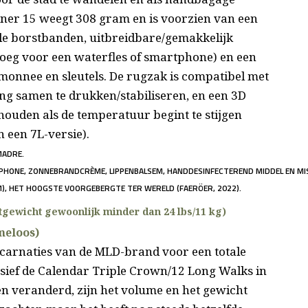
unner 15 weegt 308 gram en is voorzien van een
e borstbanden, uitbreidbare/gemakkelijk
oeg voor een waterfles of smartphone) en een
nnee en sleutels. De rugzak is compatibel met
ing samen te drukken/stabiliseren, en een 3D
houden als de temperatuur begint te stijgen
n een 7L-versie).
MADRE.
PHONE, ZONNEBRANDCRÈME, LIPPENBALSEM, HANDDESINFECTEREND MIDDEL EN MIS
M), HET HOOGSTE VOORGEBERGTE TER WERELD (FAERÖER, 2022).
tgewicht gewoonlijk minder dan 24 lbs/11 kg)
meloos)
incarnaties van de MLD-brand voor een totale
sief de Calendar Triple Crown/12 Long Walks in
fen veranderd, zijn het volume en het gewicht