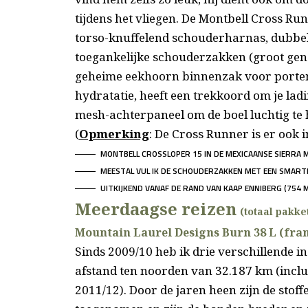
tijdens het vliegen. De Montbell Cross R
torso-knuffelend schouderharnas, dubbel
toegankelijke schouderzakken (groot gen
geheime eekhoorn binnenzak voor portemo
hydratatie, heeft een trekkoord om je lad
mesh-achterpaneel om de boel luchtig te 
(
Opmerking
: De Cross Runner is er ook i
MONTBELL CROSSLOPER 15 IN DE MEXICAANSE SIERRA 
MEESTAL VUL IK DE SCHOUDERZAKKEN MET EEN SMART
UITKIJKEND VANAF DE RAND VAN KAAP ENNIBERG (754 
Meerdaagse reizen
(totaal pakke
Mountain Laurel Designs Burn 38 L (fra
Sinds 2009/10 heb ik drie verschillende 
afstand ten noorden van 32.187 km (inclu
2011/12). Door de jaren heen zijn de stof