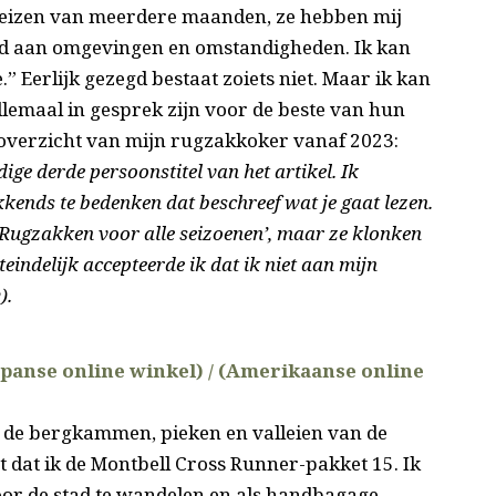
reizen van meerdere maanden, ze hebben mij
id aan omgevingen en omstandigheden. Ik kan
.” Eerlijk gezegd bestaat zoiets niet. Maar ik kan
llemaal in gesprek zijn voor de beste van hun
n overzicht van mijn rugzakkoker vanaf 2023:
dige derde persoonstitel van het artikel. Ik
kends te bedenken dat beschreef wat je gaat lezen.
‘Rugzakken voor alle seizoenen’, maar ze klonken
eindelijk accepteerde ik dat ik niet aan mijn
).
apanse online winkel) /
(Amerikaanse online
er de bergkammen, pieken en valleien van de
 dat ik de Montbell Cross Runner-pakket 15. Ik
door de stad te wandelen en als handbagage