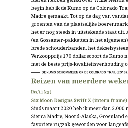
begin heb ik de Kumo op de Colorado Trail
Madre gemaakt. Tot op de dag van vandaa
groenten van de plaatselijke boerenmarkt 
het er nog steeds in uitstekende staat ui
(en Gossamer-pakketten in het algemeen), 
brede schouderbanden, het dekselsysteem
Verkoopprijs 170 dollarscoort de Kumo no
met de beste prijs-kwaliteitsverhouding 
DE KUMO SCHOMMELEN OP DE COLORADO TRAIL (2015).
Reizen van meerdere weke
lbs/11 kg)
Six Moon Designs Swift X (intern frame)
Sinds maart 2020 heb ik meer dan 2.000 mi
Sierra Madre, Noord-Alaska, Groenland e
favoriete rugzak geworden voor langeafs