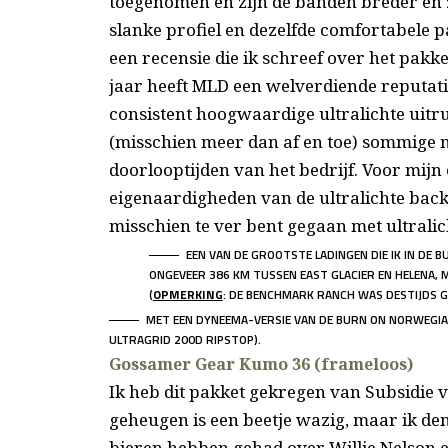
toegenomen en zijn de banden breder en z
slanke profiel en dezelfde comfortabele p
een recensie die ik schreef over het pakket
jaar heeft MLD een welverdiende reputa
consistent hoogwaardige ultralichte uitru
(misschien meer dan af en toe) sommige
doorlooptijden van het bedrijf. Voor mijn 
eigenaardigheden van de ultralichte back
misschien te ver bent gegaan met ultrali
EEN VAN DE GROOTSTE LADINGEN DIE IK IN DE 
ONGEVEER 386 KM TUSSEN EAST GLACIER EN HELENA, M
(
OPMERKING
: DE BENCHMARK RANCH WAS DESTIJDS 
MET EEN DYNEEMA-VERSIE VAN DE BURN ON NORWEGIAN
ULTRAGRID 200D RIPSTOP).
Gossamer Gear Kumo 36 (frameloos)
Ik heb dit pakket gekregen van Subsidie 
geheugen is een beetje wazig, maar ik d
bieren hebben gehad over Willie Nelson e