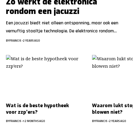
Zo werkt de elektronica
rondom een jacuzzi
Een jacuzzi biedt niet alleen ontspanning, maar ook een
vernuftig staaltje technologie. De elektronica rondom
…
BY
FRANCIS
2 YEARS AGO
Wat is de beste hypotheek
Waarom lukt sto
voor zzp’ers?
blowen niet?
BY
FRANCIS
12 MONTHS AGO
BY
FRANCIS
2 YEARS AGO