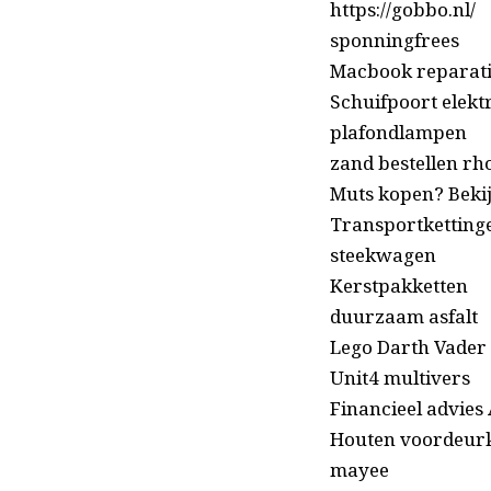
https://gobbo.nl/
sponningfrees
Macbook reparat
Schuifpoort elekt
plafondlampen
zand bestellen rh
Muts kopen? Bekij
Transportketting
steekwagen
Kerstpakketten
duurzaam asfalt
Lego Darth Vader
Unit4 multivers
Financieel advies
Houten voordeurk
mayee