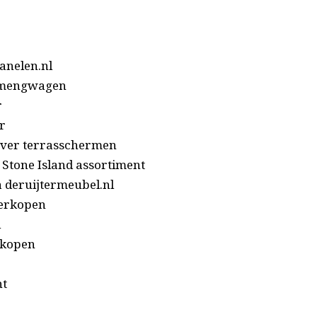
nelen.nl
ermengwagen
r
r
over terrasschermen
 Stone Island assortiment
a deruijtermeubel.nl
verkopen
l
 kopen
nt