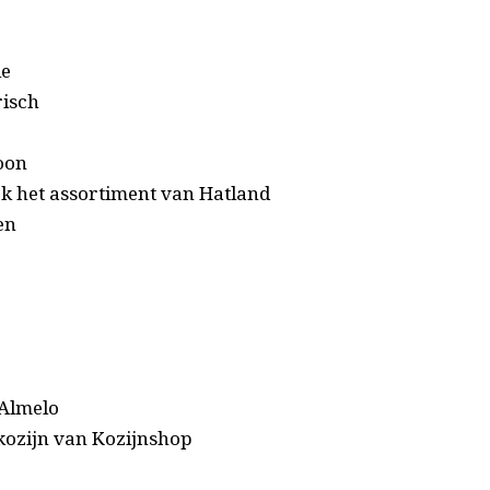
ie
risch
oon
k het assortiment van Hatland
en
 Almelo
ozijn van Kozijnshop