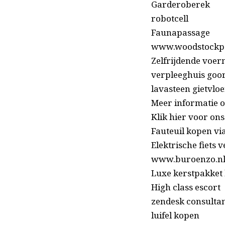
Garderoberek
robotcell
Faunapassage
www.woodstockpa
Zelfrijdende vo
verpleeghuis goo
lavasteen gietvloe
Meer informatie 
Klik hier voor ons
Fauteuil kopen vi
Elektrische fiets 
www.buroenzo.n
Luxe kerstpakket
High class escort
zendesk consulta
luifel kopen