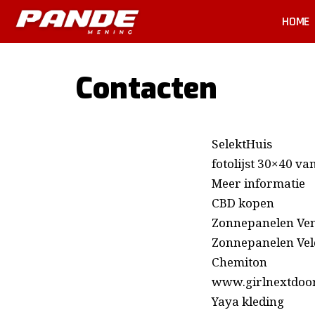
HOME
Contacten
SelektHuis
fotolijst 30×40 va
Meer informatie
CBD kopen
Zonnepanelen Ve
Zonnepanelen Ve
Chemiton
www.girlnextdoor
Yaya kleding