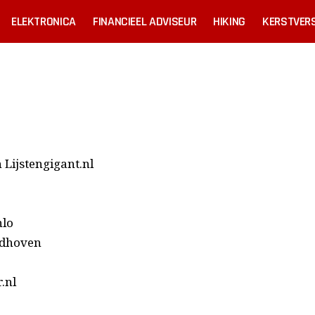
ELEKTRONICA
FINANCIEEL ADVISEUR
HIKING
KERSTVERS
n Lijstengigant.nl
nlo
ldhoven
.nl